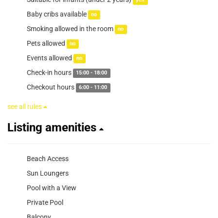
yes
Baby cribs available
no
Smoking allowed in the room
no
Pets allowed
no
Events allowed
no
Check-in hours
15:00 - 18:00
Checkout hours
6:00 - 11:00
see all rules
Listing amenities
Beach Access
Sun Loungers
Pool with a View
Private Pool
Balcony