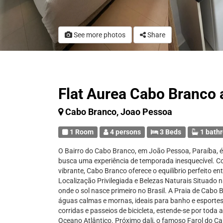
See more photos
Share
Flat Aurea Cabo Branco
Cabo Branco, Joao Pessoa
1 Room
4 persons
3 Beds
1 bath
O Bairro do Cabo Branco, em João Pessoa, Paraíba, 
busca uma experiência de temporada inesquecível. C
vibrante, Cabo Branco oferece o equilíbrio perfeito e
Localização Privilegiada e Belezas Naturais Situado 
onde o sol nasce primeiro no Brasil. A Praia de Cabo 
águas calmas e mornas, ideais para banho e esportes
corridas e passeios de bicicleta, estende-se por toda
Oceano Atlântico. Próximo dali, o famoso Farol do C