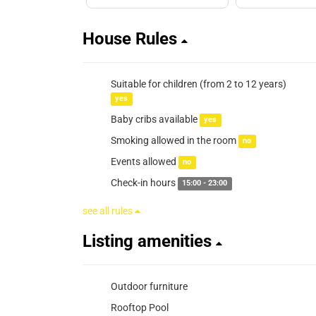
House Rules
Suitable for children (from 2 to 12 years)
yes
Baby cribs available
yes
Smoking allowed in the room
no
Events allowed
no
Check-in hours
15:00 - 23:00
see all rules
Listing amenities
Outdoor furniture
Rooftop Pool