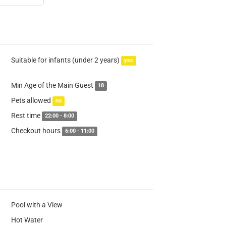
Suitable for infants (under 2 years)
yes
Min Age of the Main Guest
18
Pets allowed
no
Rest time
22:00 - 8:00
Checkout hours
6:00 - 11:00
Pool with a View
Hot Water