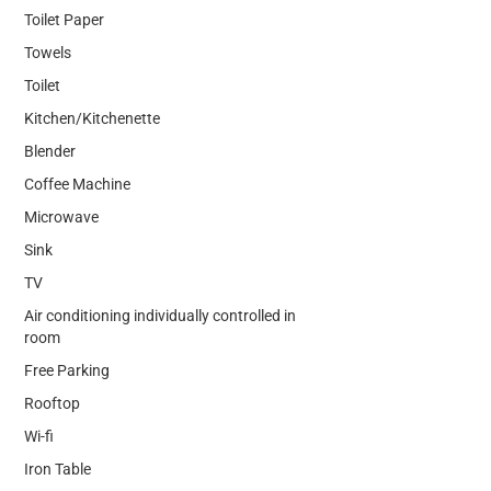
Toilet Paper
Towels
Toilet
Kitchen/Kitchenette
Blender
Coffee Machine
Microwave
Sink
TV
Air conditioning individually controlled in
room
Free Parking
Rooftop
Wi-fi
Iron Table