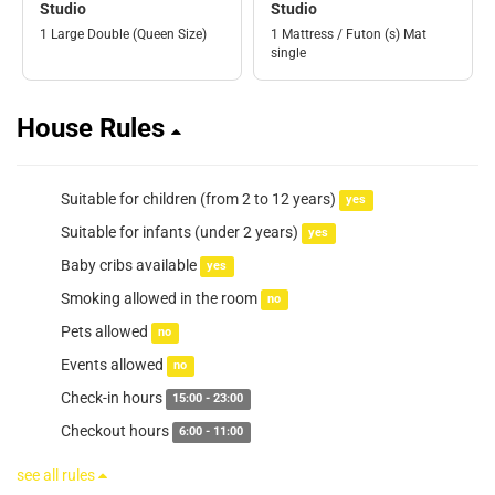
Studio
Studio
1 Large Double (Queen Size)
1 Mattress / Futon (s) Mat
single
House Rules
Suitable for children (from 2 to 12 years)
yes
Suitable for infants (under 2 years)
yes
Baby cribs available
yes
Smoking allowed in the room
no
Pets allowed
no
Events allowed
no
Check-in hours
15:00 - 23:00
Checkout hours
6:00 - 11:00
see all rules