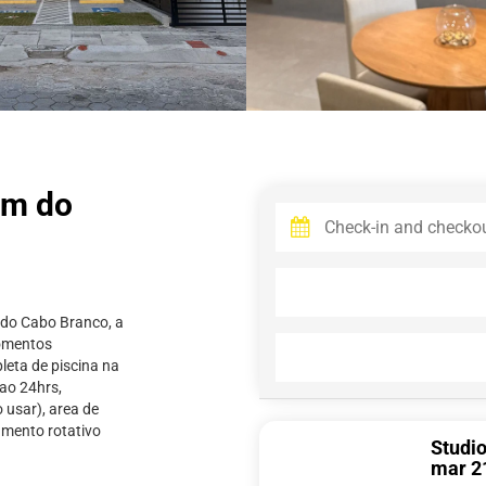
0m do
a do Cabo Branco, a
momentos
leta de piscina na
cao 24hrs,
 usar), area de
amento rotativo
Studi
mar 2