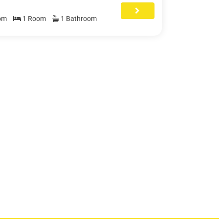
om
1 Room
1 Bathroom