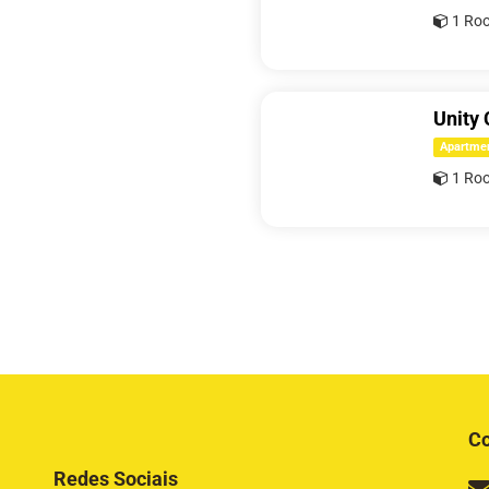
1 Ro
Unity
Apartme
1 Ro
Co
Redes Sociais