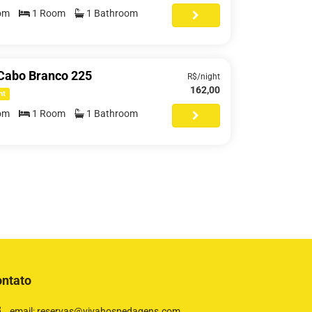
om
1 Room
1 Bathroom
 Cabo Branco 225
R$/night
162,00
nt
om
1 Room
1 Bathroom
ntato
email: reservas@vivahospedagens.com