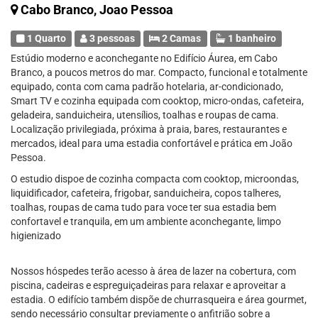
Cabo Branco, Joao Pessoa
1 Quarto
3 pessoas
2 Camas
1 banheiro
Estúdio moderno e aconchegante no Edifício Áurea, em Cabo
Branco, a poucos metros do mar. Compacto, funcional e totalmente
equipado, conta com cama padrão hotelaria, ar-condicionado,
Smart TV e cozinha equipada com cooktop, micro-ondas, cafeteira,
geladeira, sanduicheira, utensílios, toalhas e roupas de cama.
Localização privilegiada, próxima à praia, bares, restaurantes e
mercados, ideal para uma estadia confortável e prática em João
Pessoa.
O estudio dispoe de cozinha compacta com cooktop, microondas,
liquidificador, cafeteira, frigobar, sanduicheira, copos talheres,
toalhas, roupas de cama tudo para voce ter sua estadia bem
confortavel e tranquila, em um ambiente aconchegante, limpo
higienizado
Nossos hóspedes terão acesso à área de lazer na cobertura, com
piscina, cadeiras e espreguiçadeiras para relaxar e aproveitar a
estadia. O edifício também dispõe de churrasqueira e área gourmet,
sendo necessário consultar previamente o anfitrião sobre a