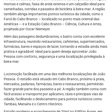
mornas e calmas, faixa de areia extensa e um calçadão ideal para
caminhadas, corridas e passeios de bicicleta à beira-mar. A região
também abriga importantes pontos turísticos da cidade, como o
Farol do Cabo Branco — localizado no ponto mais oriental das
Américas — e a Estação Cabo Branco – Ciência, Cultura e Artes,
projetada por Oscar Niemeyer.
Além das paisagens deslumbrantes, o bairro conta com excelente
infraestrutura, reunindo restaurantes, cafeterias, supermercados,
farmácias, bares e espaços de lazer, tornando a estadia ainda mais
prática e agradável. Ideal para quem deseja aproveitar João
Pessoa com conforto, segurança e uma localização privilegiada à
beira-mar.
Locomoção facilitada em uma das melhores localizações de João
Pessoa. O estúdio está situado em Cabo Branco, próximo à praia,
mercados, padarias, farmácias, bares e restaurantes, permitindo
fazer grande parte dos passeios a pé. A região também conta com
fácil acesso a transporte por aplicativo, táxis e principais vias da
cidade, facilitando o deslocamento para pontos turísticos como
Tambaú, Manaíra e o Centro Histórico.
Estúdio moderno e aconchegante de 20m² no Edifício Áurea, em