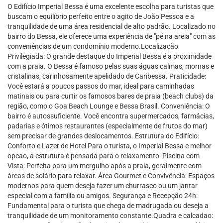
O Edifício Imperial Bessa é uma excelente escolha para turistas que
buscam o equilíbrio perfeito entre o agito de João Pessoa e a
tranquilidade de uma área residencial de alto padrão. Localizado no
bairro do Bessa, ele oferece uma experiência de "pé na areia" com as
conveniências de um condomínio moderno.Localização
Privilegiada: O grande destaque do Imperial Bessa é a proximidade
com a praia. O Bessa é famoso pelas suas águas calmas, mornas e
cristalinas, carinhosamente apelidado de Caribessa. Praticidade:
Você estará a poucos passos do mar, ideal para caminhadas
matinais ou para curtir os famosos bares de praia (beach clubs) da
região, como o Goa Beach Lounge e Bessa Brasil. Conveniência: O
bairro é autossuficiente. Você encontra supermercados, farmácias,
padarias e ótimos restaurantes (especialmente de frutos do mar)
sem precisar de grandes deslocamentos. Estrutura do Edifício:
Conforto e Lazer de Hotel Para o turista, o Imperial Bessa e melhor
opcao, a estrutura é pensada para o relaxamento: Piscina com
Vista: Perfeita para um mergulho após a praia, geralmente com
áreas de solário para relaxar. Área Gourmet e Convivência: Espaços
modernos para quem deseja fazer um churrasco ou um jantar
especial com a família ou amigos. Segurança e Recepção 24h:
Fundamental para o turista que chega de madrugada ou deseja a
tranquilidade de um monitoramento constante.Quadra e calcadao: