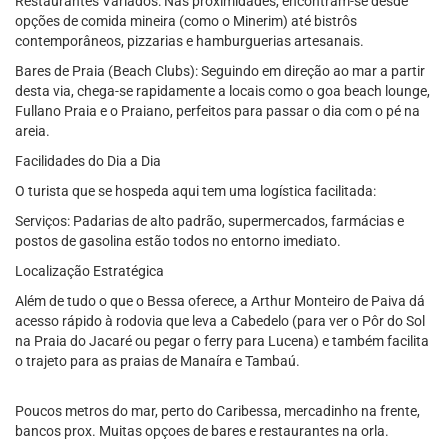
Restaurantes Variados: Nas proximidades, encontram-se desde
opções de comida mineira (como o Minerim) até bistrôs
contemporâneos, pizzarias e hamburguerias artesanais.
Bares de Praia (Beach Clubs): Seguindo em direção ao mar a partir
desta via, chega-se rapidamente a locais como o goa beach lounge,
Fullano Praia e o Praiano, perfeitos para passar o dia com o pé na
areia.
Facilidades do Dia a Dia
O turista que se hospeda aqui tem uma logística facilitada:
Serviços: Padarias de alto padrão, supermercados, farmácias e
postos de gasolina estão todos no entorno imediato.
Localização Estratégica
Além de tudo o que o Bessa oferece, a Arthur Monteiro de Paiva dá
acesso rápido à rodovia que leva a Cabedelo (para ver o Pôr do Sol
na Praia do Jacaré ou pegar o ferry para Lucena) e também facilita
o trajeto para as praias de Manaíra e Tambaú.
Poucos metros do mar, perto do Caribessa, mercadinho na frente,
bancos prox. Muitas opçoes de bares e restaurantes na orla.