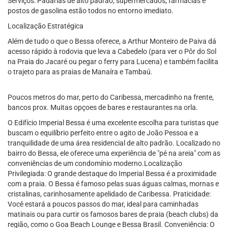
Serviços: Padarias de alto padrão, supermercados, farmácias e
postos de gasolina estão todos no entorno imediato.
Localização Estratégica
Além de tudo o que o Bessa oferece, a Arthur Monteiro de Paiva dá
acesso rápido à rodovia que leva a Cabedelo (para ver o Pôr do Sol
na Praia do Jacaré ou pegar o ferry para Lucena) e também facilita
o trajeto para as praias de Manaíra e Tambaú.
Poucos metros do mar, perto do Caribessa, mercadinho na frente,
bancos prox. Muitas opçoes de bares e restaurantes na orla.
O Edifício Imperial Bessa é uma excelente escolha para turistas que
buscam o equilíbrio perfeito entre o agito de João Pessoa e a
tranquilidade de uma área residencial de alto padrão. Localizado no
bairro do Bessa, ele oferece uma experiência de "pé na areia" com as
conveniências de um condomínio moderno.Localização
Privilegiada: O grande destaque do Imperial Bessa é a proximidade
com a praia. O Bessa é famoso pelas suas águas calmas, mornas e
cristalinas, carinhosamente apelidado de Caribessa. Praticidade:
Você estará a poucos passos do mar, ideal para caminhadas
matinais ou para curtir os famosos bares de praia (beach clubs) da
região, como o Goa Beach Lounge e Bessa Brasil. Conveniência: O