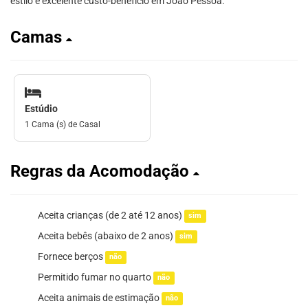
estilo e excelente custo-benefício em João Pessoa.
Camas
Estúdio
1 Cama (s) de Casal
Regras da Acomodação
Aceita crianças (de 2 até 12 anos)
sim
Aceita bebês (abaixo de 2 anos)
sim
Fornece berços
não
Permitido fumar no quarto
não
Aceita animais de estimação
não