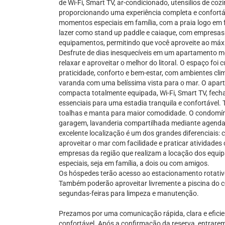
de Wi-Fi, Smart TV, ar-condicionado, utensílios de co
proporcionando uma experiência completa e confortáv
momentos especiais em família, com a praia logo em f
lazer como stand up paddle e caiaque, com empresas
equipamentos, permitindo que você aproveite ao máxim
Desfrute de dias inesquecíveis em um apartamento mod
relaxar e aproveitar o melhor do litoral. O espaço fo
praticidade, conforto e bem-estar, com ambientes c
varanda com uma belíssima vista para o mar. O apart
compacta totalmente equipada, Wi-Fi, Smart TV, fecha
essenciais para uma estadia tranquila e confortável
toalhas e manta para maior comodidade. O condomínio
garagem, lavanderia compartilhada mediante agenda
excelente localização é um dos grandes diferenciais: 
aproveitar o mar com facilidade e praticar atividad
empresas da região que realizam a locação dos equip
especiais, seja em família, a dois ou com amigos.
Os hóspedes terão acesso ao estacionamento rotativo
Também poderão aproveitar livremente a piscina do 
segundas-feiras para limpeza e manutenção.
Prezamos por uma comunicação rápida, clara e eficien
confortável. Após a confirmação da reserva, entrare