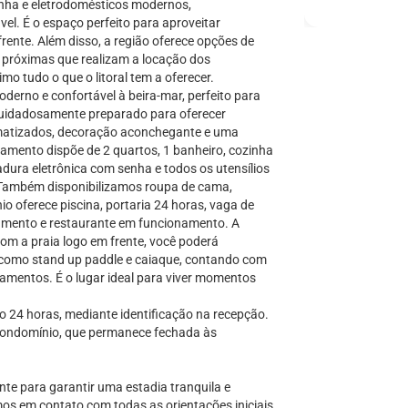
zinha e eletrodomésticos modernos,
el. É o espaço perfeito para aproveitar
rente. Além disso, a região oferece opções de
 próximas que realizam a locação dos
o tudo o que o litoral tem a oferecer.
erno e confortável à beira-mar, perfeito para
i cuidadosamente preparado para oferecer
limatizados, decoração aconchegante e uma
amento dispõe de 2 quartos, 1 banheiro, cozinha
dura eletrônica com senha e todos os utensílios
. Também disponibilizamos roupa de cama,
 oferece piscina, portaria 24 horas, vaga de
mento e restaurante em funcionamento. A
com a praia logo em frente, você poderá
es como stand up paddle e caiaque, contando com
amentos. É o lugar ideal para viver momentos
 24 horas, mediante identificação na recepção.
condomínio, que permanece fechada às
te para garantir uma estadia tranquila e
mos em contato com todas as orientações iniciais