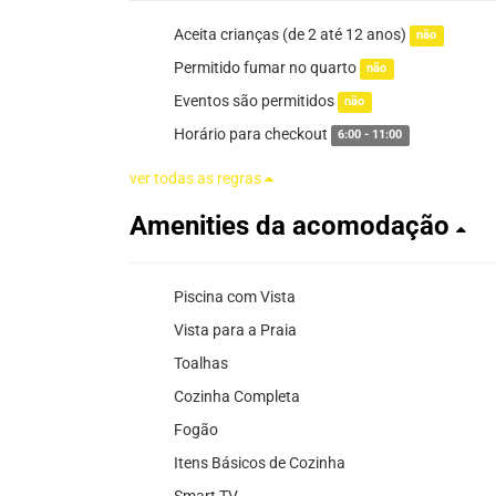
Aceita crianças (de 2 até 12 anos)
não
Permitido fumar no quarto
não
Eventos são permitidos
não
Horário para checkout
6:00 - 11:00
ver todas as regras
Amenities da acomodação
Piscina com Vista
Vista para a Praia
Toalhas
Cozinha Completa
Fogão
Itens Básicos de Cozinha
Smart TV