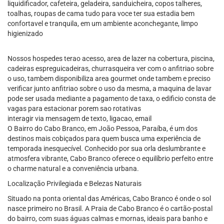
liquidificador, cafeteira, geladeira, sanduicheira, copos talheres,
toalhas, roupas de cama tudo para voce ter sua estadia bem
confortavel e tranquila, em um ambiente aconchegante, limpo
higienizado
Nossos hospedes terao acesso, area de lazer na cobertura, piscina,
cadeiras espreguicadeiras, churrasqueira ver com o anfitriao sobre
o uso, tambem disponibiliza area gourmet onde tambem e preciso
verificar junto anfitriao sobre o uso da mesma, a maquina de lavar
pode ser usada mediante a pagamento de taxa, o edificio consta de
vagas para estacionar porem sao rotativas
interagir via mensagem de texto, ligacao, email
O Bairro do Cabo Branco, em João Pessoa, Paraíba, é um dos
destinos mais cobiçados para quem busca uma experiência de
temporada inesquecível. Conhecido por sua orla deslumbrante e
atmosfera vibrante, Cabo Branco oferece o equilíbrio perfeito entre
o charme natural e a conveniência urbana.
Localização Privilegiada e Belezas Naturais
Situado na ponta oriental das Américas, Cabo Branco é onde o sol
nasce primeiro no Brasil. A Praia de Cabo Branco é o cartão-postal
do bairro, com suas águas calmas e mornas, ideais para banho e