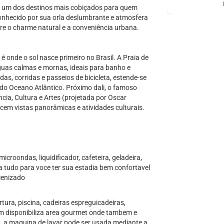
é um dos destinos mais cobiçados para quem
onhecido por sua orla deslumbrante e atmosfera
ntre o charme natural e a conveniência urbana.
 onde o sol nasce primeiro no Brasil. A Praia de
guas calmas e mornas, ideais para banho e
as, corridas e passeios de bicicleta, estende-se
 do Oceano Atlântico. Próximo dali, o famoso
ia, Cultura e Artes (projetada por Oscar
ecem vistas panorâmicas e atividades culturais.
roondas, liquidificador, cafeteira, geladeira,
a tudo para voce ter sua estadia bem confortavel
ienizado
tura, piscina, cadeiras espreguicadeiras,
em disponibiliza area gourmet onde tambem e
ma, a maquina de lavar pode ser usada mediante a