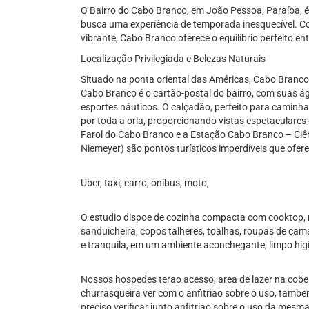
O Bairro do Cabo Branco, em João Pessoa, Paraíba, 
busca uma experiência de temporada inesquecível. C
vibrante, Cabo Branco oferece o equilíbrio perfeito e
Localização Privilegiada e Belezas Naturais
Situado na ponta oriental das Américas, Cabo Branco é
Cabo Branco é o cartão-postal do bairro, com suas á
esportes náuticos. O calçadão, perfeito para caminhad
por toda a orla, proporcionando vistas espetaculares
Farol do Cabo Branco e a Estação Cabo Branco – Ciênc
Niemeyer) são pontos turísticos imperdíveis que ofer
Uber, taxi, carro, onibus, moto,
O estudio dispoe de cozinha compacta com cooktop, mic
sanduicheira, copos talheres, toalhas, roupas de cam
e tranquila, em um ambiente aconchegante, limpo hig
Nossos hospedes terao acesso, area de lazer na cober
churrasqueira ver com o anfitriao sobre o uso, tamb
preciso verificar junto anfitriao sobre o uso da mes