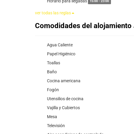
Horario para llegadas
15:00 - 23:00
ver todas las reglas
Comodidades del alojamiento
Agua Caliente
Papel Higiénico
Toallas
Baño
Cocina americana
Fogón
Utensilios de cocina
Vajilla y Cubiertos
Mesa
Televisión