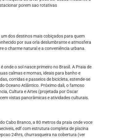
estacionar porem sao rotativas
é um dos destinos mais cobiçados para quem
onhecido por sua orla deslumbrante e atmosfera
ntre o charme natural e a conveniência urbana.
 onde o sol nasce primeiro no Brasil. A Praia de
guas calmas e mornas, ideais para banho e
as, corridas e passeios de bicicleta, estende-se
 do Oceano Atlântico. Próximo dali, o famoso
ia, Cultura e Artes (projetada por Oscar
ecem vistas panorâmicas e atividades culturais.
ia do Cabo Branco, a 80 metros da praia onde voce
civeis, edf com estrutura completa de piscina
cepcao 24hrs, churrasqueira na cobertura (ver