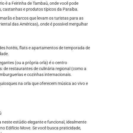
ório é a Feirinha de Tambaú, onde você pode
s, castanhas e produtos típicos da Paraíba.
marãs e barcos que levam os turistas para as
iental das Américas), onde é possível mergulhar
es hotéis, flats e apartamentos de temporada de
dade.
antes (ou a própria orla) é o centro
de restaurantes de culinária regional (como a
amburguerias e cozinhas internacionais.
quiosques na orla que oferecem música ao vivo e
ú
neste estúdio elegante e funcional, idealmente
o Edifício Move. Se você busca praticidade,