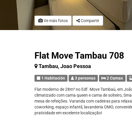
Ve más fotos
Compartir
Flat Move Tambau 708
Tambau, Joao Pessoa
1 Habitación
3 personas
2 Camas
Flat moderno de 28m² no Edf. Move Tambaú, em João 
climatizado com cama queen e cama de solteiro, Smar
mesa de refeições. Varanda com cadeiras para relaxa
coworking, espaço infantil, lavanderia OMO, conveniê
praticidade em excelente localização!