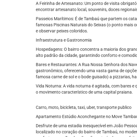
A Feirinha de Artesanato: Um ponto de visita obrigat
encontrar artesanato local, souvenirs, doces regionai
Passeios Marítimos: É de Tambaú que partem os cata
famosas Piscinas Naturais do Seixas (o ponto mais or
e observar peixes coloridos.
Infraestrutura e Gastronomia
Hospedagens: O bairro concentra a maioria dos grand
alto padrão da cidade, garantindo conforto e comodi
Bares e Restaurantes: A Rua Nossa Senhora dos Naveg
gastronômico, oferecendo uma vasta gama de opções: 
famosa carne de sol e o bode guisado) a pizzarias, h
Vida Noturna: A vida noturna é agitada, com bares e 
o movimento característico de uma capital praiana.
Carro, moto, bicicleta, taxi, uber, transporte publico
Apartamento Estúdio Aconchegante no Move Tamba
Desfrute de uma estadia inesquecível em João Pessoa 
localizado no coração do bairro de Tambaú, no modern