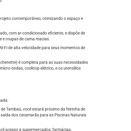
o!
projeto contemporâneo, otimizando o espaço e
ado, com ar-condicionado eficiente, e dispõe de
de e roupas de cama macias.
i-Fi de alta velocidade para seus momentos de
tchenette) é completa para as suas necessidades
micro-ondas, cooktop elétrico, e os utensílios
iada:
 de Tambaú, você estará próximo da feirinha de
e saída dos catamarãs para as Piscinas Naturais
fácil acesso a supermercados, farmácias,