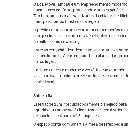
O Edf. Move Tambaú é um empreendimento moderno e
quem busca conforto, praticidade e uma experiência
Tambaú, um dos mais valorizados da cidade, o edifíci
principais pontos turísticos da região .
O prédio conta com uma estrutura contemporânea e fu
com piscina e espaço de convivência, além de acade
trabalho, como coworking .
Entre as comodidades, destacam-se portaria 24 horas
espaço infantil e áreas comuns bem planejadas, pro
um só lugar .
Com um conceito moderno e versátil, o Move Tambaú é
viaja a trabalho, unindo excelente localização com i
confortável.
Sobre o flat
Este flat de 28m² foi cuidadosamente planejado para 
agradável. O ambiente é climatizado e bem distribu
de solteiro, ideal para até 3 hóspedes.
O espaço conta com Smart TV, mesa de refeições e um