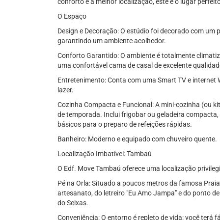
conforto e a melhor localização, este é o lugar perfeit
O Espaço
Design e Decoração: O estúdio foi decorado com um 
garantindo um ambiente acolhedor.
Conforto Garantido: O ambiente é totalmente climatiz
uma confortável cama de casal de excelente qualida
Entretenimento: Conta com uma Smart TV e internet W
lazer.
Cozinha Compacta e Funcional: A mini-cozinha (ou ki
de temporada. Inclui frigobar ou geladeira compacta, 
básicos para o preparo de refeições rápidas.
Banheiro: Moderno e equipado com chuveiro quente.
Localização Imbatível: Tambaú
O Edf. Move Tambaú oferece uma localização privileg
Pé na Orla: Situado a poucos metros da famosa Praia
artesanato, do letreiro "Eu Amo Jampa" e do ponto d
do Seixas.
Conveniência: O entorno é repleto de vida: você terá 