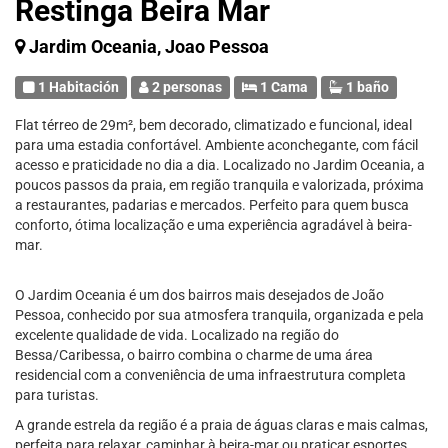
Restinga Beira Mar
Jardim Oceania, Joao Pessoa
1 Habitación
2 personas
1 Cama
1 baño
Flat térreo de 29m², bem decorado, climatizado e funcional, ideal
para uma estadia confortável. Ambiente aconchegante, com fácil
acesso e praticidade no dia a dia. Localizado no Jardim Oceania, a
poucos passos da praia, em região tranquila e valorizada, próxima
a restaurantes, padarias e mercados. Perfeito para quem busca
conforto, ótima localização e uma experiência agradável à beira-
mar.
O Jardim Oceania é um dos bairros mais desejados de João
Pessoa, conhecido por sua atmosfera tranquila, organizada e pela
excelente qualidade de vida. Localizado na região do
Bessa/Caribessa, o bairro combina o charme de uma área
residencial com a conveniência de uma infraestrutura completa
para turistas.
A grande estrela da região é a praia de águas claras e mais calmas,
perfeita para relaxar, caminhar à beira-mar ou praticar esportes