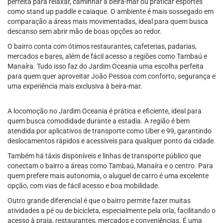
perfeita para relaxar, caminhar à beira-mar ou praticar esportes
como stand up paddle e caiaque. O ambiente é mais sossegado em
comparação a áreas mais movimentadas, ideal para quem busca
descanso sem abrir mão de boas opções ao redor.
O bairro conta com ótimos restaurantes, cafeterias, padarias,
mercados e bares, além de fácil acesso a regiões como Tambaú e
Manaíra. Tudo isso faz do Jardim Oceania uma escolha perfeita
para quem quer aproveitar João Pessoa com conforto, segurança e
uma experiência mais exclusiva à beira-mar.
A locomoção no Jardim Oceania é prática e eficiente, ideal para
quem busca comodidade durante a estadia. A região é bem
atendida por aplicativos de transporte como Uber e 99, garantindo
deslocamentos rápidos e acessíveis para qualquer ponto da cidade.
Também há táxis disponíveis e linhas de transporte público que
conectam o bairro a áreas como Tambaú, Manaíra e o centro. Para
quem prefere mais autonomia, o aluguel de carro é uma excelente
opção, com vias de fácil acesso e boa mobilidade.
Outro grande diferencial é que o bairro permite fazer muitas
atividades a pé ou de bicicleta, especialmente pela orla, facilitando o
acesso à praia, restaurantes, mercados e conveniências. É uma