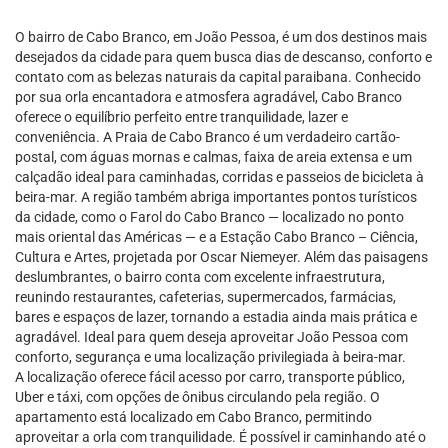
O bairro de Cabo Branco, em João Pessoa, é um dos destinos mais
desejados da cidade para quem busca dias de descanso, conforto e
contato com as belezas naturais da capital paraibana. Conhecido
por sua orla encantadora e atmosfera agradável, Cabo Branco
oferece o equilíbrio perfeito entre tranquilidade, lazer e
conveniência. A Praia de Cabo Branco é um verdadeiro cartão-
postal, com águas mornas e calmas, faixa de areia extensa e um
calçadão ideal para caminhadas, corridas e passeios de bicicleta à
beira-mar. A região também abriga importantes pontos turísticos
da cidade, como o Farol do Cabo Branco — localizado no ponto
mais oriental das Américas — e a Estação Cabo Branco – Ciência,
Cultura e Artes, projetada por Oscar Niemeyer. Além das paisagens
deslumbrantes, o bairro conta com excelente infraestrutura,
reunindo restaurantes, cafeterias, supermercados, farmácias,
bares e espaços de lazer, tornando a estadia ainda mais prática e
agradável. Ideal para quem deseja aproveitar João Pessoa com
conforto, segurança e uma localização privilegiada à beira-mar.
A localização oferece fácil acesso por carro, transporte público,
Uber e táxi, com opções de ônibus circulando pela região. O
apartamento está localizado em Cabo Branco, permitindo
aproveitar a orla com tranquilidade. É possível ir caminhando até o