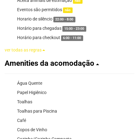
Aceita animais de estimação
não
Eventos são permitidos
não
Horario de silêncio
22:00 - 8:00
Horário para chegadas
15:00 - 23:00
Horário para checkout
6:00 - 11:00
ver todas as regras
Amenities da acomodação
Água Quente
Papel Higiênico
Toalhas
Toalhas para Piscina
Café
Copos de Vinho
Cozinha/Cozinha Compacta