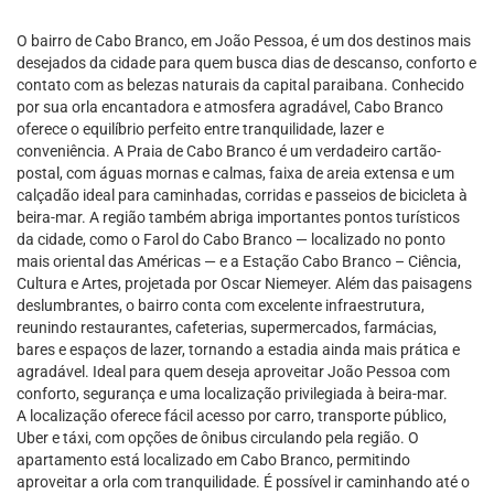
O bairro de Cabo Branco, em João Pessoa, é um dos destinos mais
desejados da cidade para quem busca dias de descanso, conforto e
contato com as belezas naturais da capital paraibana. Conhecido
por sua orla encantadora e atmosfera agradável, Cabo Branco
oferece o equilíbrio perfeito entre tranquilidade, lazer e
conveniência. A Praia de Cabo Branco é um verdadeiro cartão-
postal, com águas mornas e calmas, faixa de areia extensa e um
calçadão ideal para caminhadas, corridas e passeios de bicicleta à
beira-mar. A região também abriga importantes pontos turísticos
da cidade, como o Farol do Cabo Branco — localizado no ponto
mais oriental das Américas — e a Estação Cabo Branco – Ciência,
Cultura e Artes, projetada por Oscar Niemeyer. Além das paisagens
deslumbrantes, o bairro conta com excelente infraestrutura,
reunindo restaurantes, cafeterias, supermercados, farmácias,
bares e espaços de lazer, tornando a estadia ainda mais prática e
agradável. Ideal para quem deseja aproveitar João Pessoa com
conforto, segurança e uma localização privilegiada à beira-mar.
A localização oferece fácil acesso por carro, transporte público,
Uber e táxi, com opções de ônibus circulando pela região. O
apartamento está localizado em Cabo Branco, permitindo
aproveitar a orla com tranquilidade. É possível ir caminhando até o