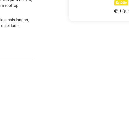
Estúdio
ira rooftop
1 Qua
dias mais longas,
 da cidade.