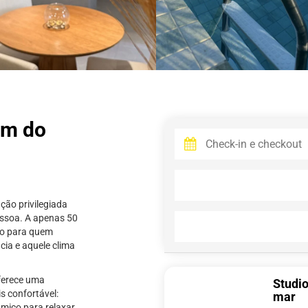
0m do
ção privilegiada
essoa. A apenas 50
do para quem
cia e aquele clima
oferece uma
Studi
s confortável:
mar
âmico para relaxar,