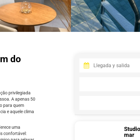
0m do
ção privilegiada
essoa. A apenas 50
do para quem
cia e aquele clima
oferece uma
Studi
s confortável:
mar
âmico para relaxar,