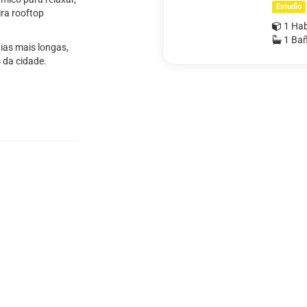
Estudio
ira rooftop
1 Hab
1 Ba
dias mais longas,
 da cidade.